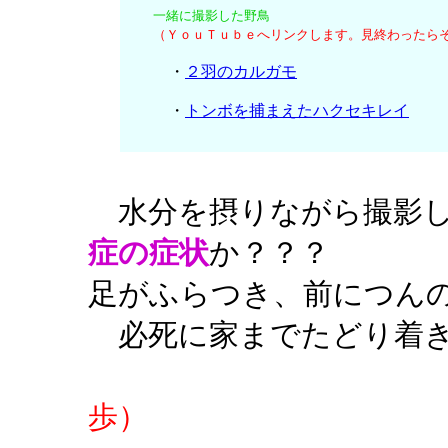
一緒に撮影した野鳥
（ＹｏｕＴｕｂｅへリンクします。見終わったら
・
２羽のカルガモ
・
トンボを捕まえたハクセキレイ
水分を摂りながら撮影し
症の症状
か？？？
足がふらつき、前につん
必死に家までたどり着き
歩）