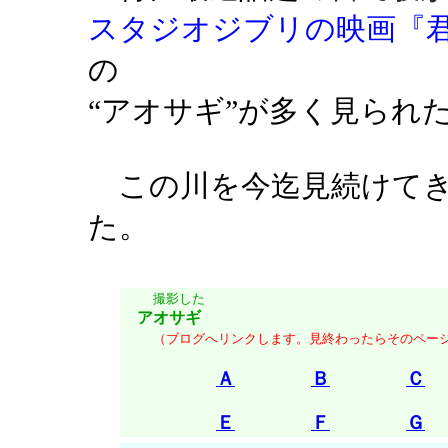
スタジオジブリの映画
『
の
“アオサギ”が多く見られ
この川を今迄見続けてき
た。
撮影した
アオサギ
（ブログへリンクします。見終わったらそのペー
Ａ
Ｂ
Ｃ
Ｅ
Ｆ
Ｇ