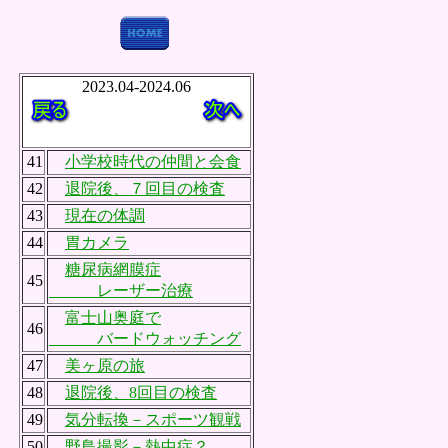
2023.04-2024.06
41
小学校時代の仲間と会食
42
退院後、７回目の検査
43
現在の体調
44
胃カメラ
糖尿病網膜症
45
レーザー治療
富士山奥庭で
46
バードウォッチング
47
美ヶ原の旅
48
退院後、8回目の検査
49
気分転換－スポーツ観戦
50
野鳥撮影－熱中症？