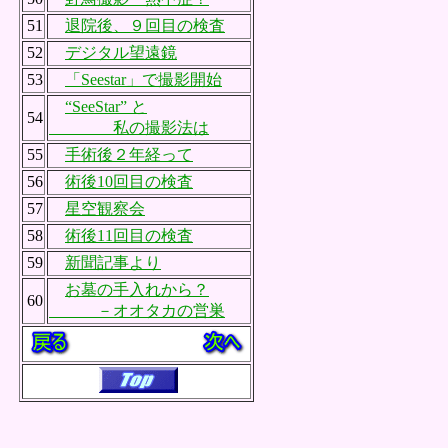
51
退院後、９回目の検査
52
デジタル望遠鏡
53
「Seestar」で撮影開始
“SeeStar” と
54
私の撮影法は
55
手術後２年経って
56
術後10回目の検査
57
星空観察会
58
術後11回目の検査
59
新聞記事より
お墓の手入れから？
60
－オオタカの営巣